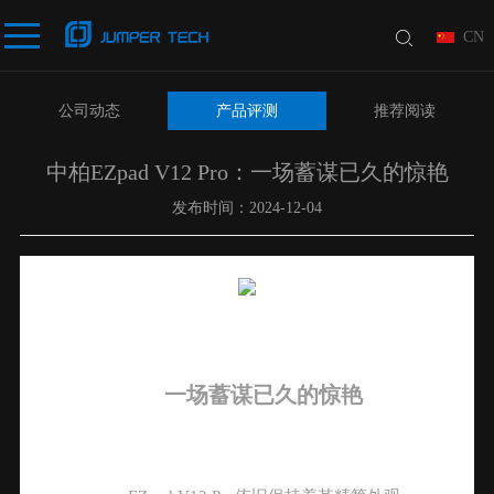
CN
公司动态
产品评测
推荐阅读
中柏EZpad V12 Pro：一场蓄谋已久的惊艳
发布时间：2024-12-04
一场蓄谋已久的惊艳