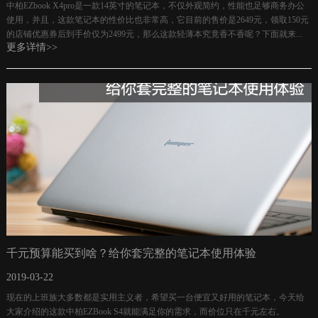
中柏EZbook X4pro是一款14英寸的笔记本，不仅外观简约，性能也足够商务办公
使用，并且，这款笔记本的性价比也非常高，它目前的售价是2649元，领取150元
的店铺优惠券后到手价仅为2499元，那么这款轻薄本究竟香不香呢？下面就来...
更多详情>>
千元预算能买到啥？给你套完整的笔记本使用体验
2019-03-22
现在的上班族大多数都是实用主义者，希望买一台便宜又好用的笔记本，今天给
大家介绍的这款中柏EZBook S4就能满足你的需求，而价位只在千元左右。