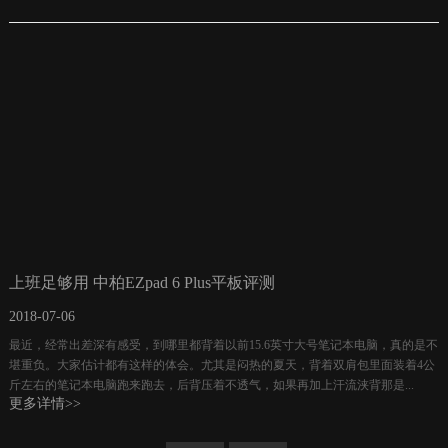
上班足够用 中柏EZpad 6 Plus平板评测
2018-07-06
最近，经常出差深有感受，到哪里都背着以前15.6英寸大号笔记本电脑，真的是不
堪重负。大家估计都有这样的体会。尤其是闷热的夏天，背着双肩包里面装着4公
斤左右的笔记本电脑跑来跑去，后背压着不透气，如果再加上汗流浃背那是...
更多详情>>