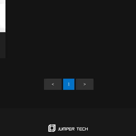
<
1
>